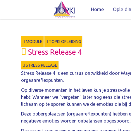
Home
Opleidi
MODULE
TOPKI OPLEIDING
Stress Release 4
STRESS RELEASE
Stress Release 4 is een cursus ontwikkeld door Way
orgaanreflexpunten.
Op diverse momenten in het leven kun je stressvolle si
hebt. Wanneer we "vergeten" later nog eens die stre
lichaam op te sporen kunnen we de emoties die bij d
Deze opbergplaatsen (orgaanreflexpunten) hebben ee
negatieve emoties worden onbalansen opgespoord, 
Daarnaast krijg je een nieuwe manier aangereikt o