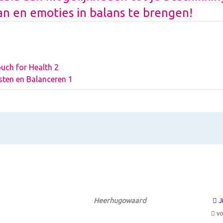
an en emoties in balans te brengen!
uch for Health 2
ten en Balanceren 1
Heerhugowaard
J
vo