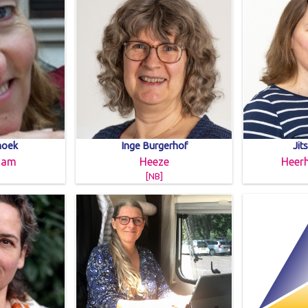
noek
Inge Burgerhof
Jit
dam
Heeze
Heer
[NB]