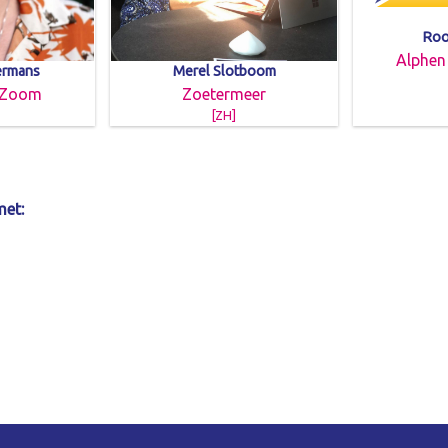
Roo
Alphen
ermans
Merel Slotboom
 Zoom
Zoetermeer
[ZH]
met: