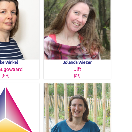
ske Winkel
Jolanda Wiezer
hugowaard
Ulft
[NH]
[GE]