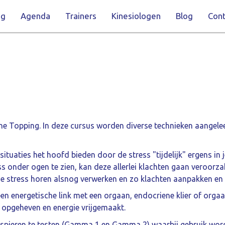
ng
Agenda
Trainers
Kinesiologen
Blog
Cont
ne Topping. In deze cursus worden diverse technieken aangele
tuaties het hoofd bieden door de stress "tijdelijk" ergens in je
ss onder ogen te zien, kan deze allerlei klachten gaan veroo
e stress horen alsnog verwerken en zo klachten aanpakken en e
n energetische link met een orgaan, endocriene klier of orgaa
opgeheven en energie vrijgemaakt.
m spieren te testen (Gamma 1 en Gamma 2) waarbij gebruik wo