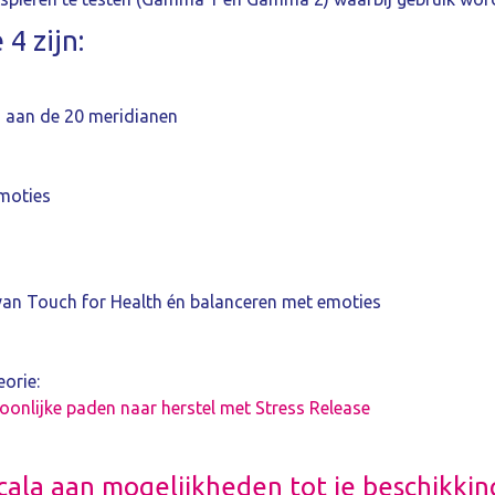
4 zijn:
n aan de 20 meridianen
moties
n
an Touch for Health én balanceren met emoties
orie:
onlijke paden naar herstel met Stress Release
cala aan mogelijkheden tot je beschikkin