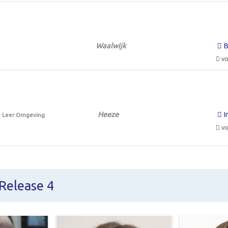
Waalwijk
B
vo
Heeze
I
ne Leer Omgeving
vo
Release 4