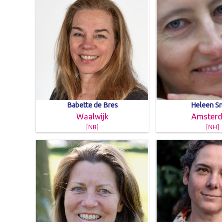
Babette de Bres
Heleen S
Waalwijk
Amster
[NB]
[NH]