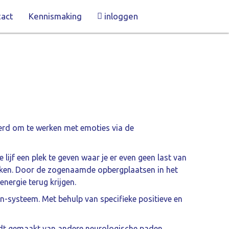
act
Kennismaking
inloggen
erd om te werken met emoties via de
 lijf een plek te geven waar je er even geen last van
rzaken. Door de zogenaamde opbergplaatsen in het
nergie terug krijgen.
n-systeem. Met behulp van specifieke positieve en
rdt gemaakt van andere neurologische paden.