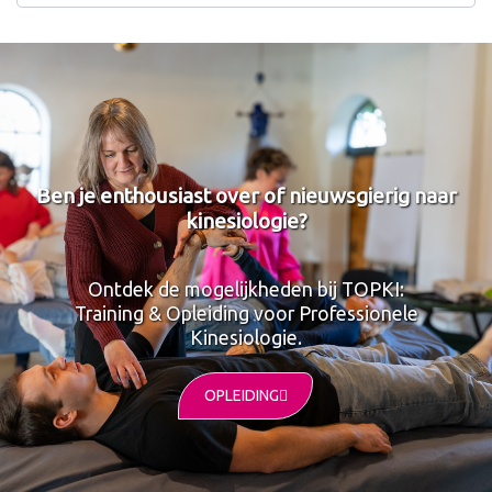
Ben je enthousiast over of nieuwsgierig naar
kinesiologie?
Ontdek de mogelijkheden bij TOPKI:
Training & Opleiding voor Professionele
Kinesiologie.
OPLEIDING