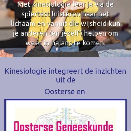
Met kinesiologie leer je via de
spiertest luisteren naar het
lichaam en vanuit die wijsheid kun
je anderen (en jezelf) helpen om
weer in balans te komen.
Kinesiologie integreert de inzichten
uit de
Oosterse en