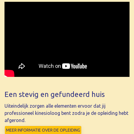
Bij TOPKI zien we de opleiding als het bouwen van een
huis, waarbij het niet alleen belangrijk is om goede
bouwstenen te gebruiken, maar het cement en de juiste
volgorde even belangrijk zijn voor een stevig en
gefundeerd huis.
Een stevig en gefundeerd huis
Uiteindelijk zorgen alle elementen ervoor dat jij
professioneel kinesioloog bent zodra je de opleiding hebt
afgerond.
MEER INFORMATIE OVER DE OPLEIDING