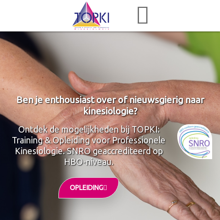
Ben je enthousiast over of nieuwsgierig naar
kinesiologie?
Ontdek de mogelijkheden bij TOPKI:
Training & Opleiding voor Professionele
Kinesiologie. SNRO geaccrediteerd op
HBO-niveau.
OPLEIDING