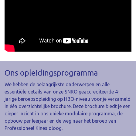
Ons opleidingsprogramma
We hebben de belangrijkste onderwerpen en alle
essentiële details van onze SNRO geaccrediteerde 4-
jarige beroepsopleiding op HBO-niveau voor je verzameld
in één overzichtelijke brochure. Deze brochure biedt je een
dieper inzicht in ons unieke modulaire programma, de
opbouw per leerjaar en de weg naar het beroep van
Professioneel Kinesioloog.