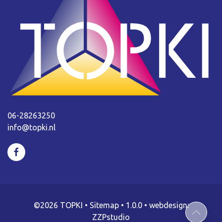
06-28263250
info@topki.nl
©2026 TOPKI
•
Sitemap
• 1.0.0 •
webdesign:
ZZPstudio