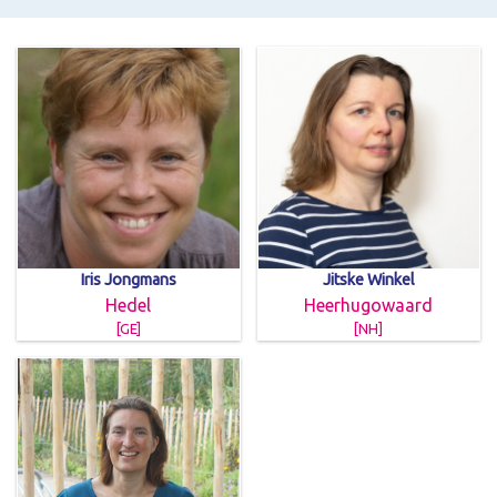
Iris Jongmans
Jitske Winkel
Hedel
Heerhugowaard
[GE]
[NH]