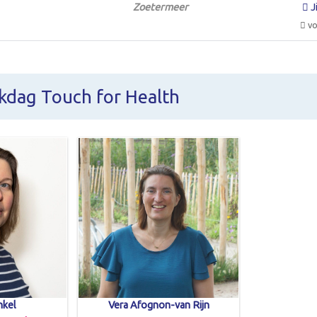
Zoetermeer
J
vo
jkdag Touch for Health
nkel
Vera Afognon-van Rijn