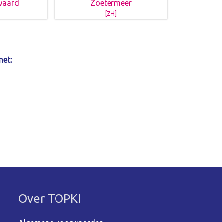
waard
Zoetermeer
[ZH]
met:
Over TOPKI