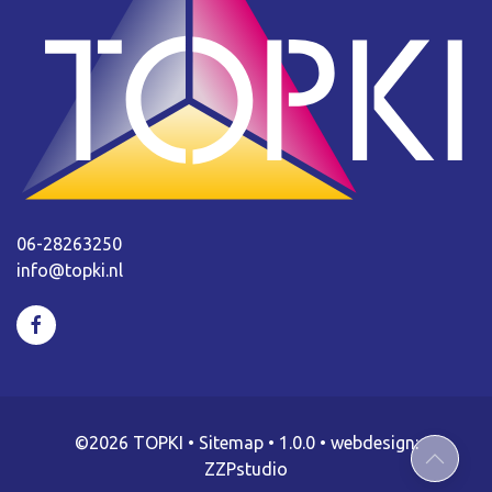
06-28263250
info@topki.nl
©2026 TOPKI
•
Sitemap
• 1.0.0 •
webdesign:
ZZPstudio