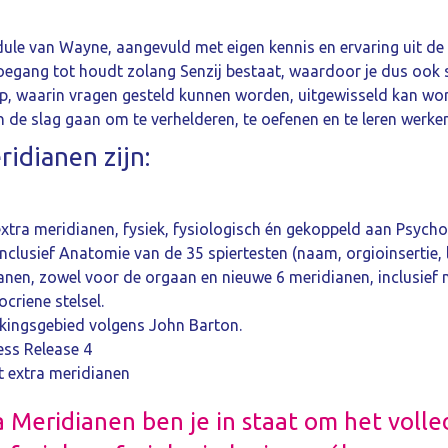
ule van Wayne, aangevuld met eigen kennis en ervaring uit de p
toegang tot houdt zolang Senzij bestaat, waardoor je dus ook
ep, waarin vragen gesteld kunnen worden, uitgewisseld kan w
n de slag gaan om te verhelderen, te oefenen en te leren werke
idianen zijn:
extra meridianen, fysiek, fysiologisch én gekoppeld aan Psyc
nclusief Anatomie van de 35 spiertesten (naam, orgioinsertie, l
anen, zowel voor de orgaan en nieuwe 6 meridianen, inclusief 
criene stelsel.
kingsgebied volgens John Barton.
ess Release 4
t extra meridianen
 Meridianen ben je in staat om het volle