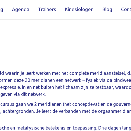
ng
Agenda
Trainers
Kinesiologen
Blog
Cont
 waarin je leert werken met het complete meridiaanstelsel, da
vormen deze 20 meridianen een netwerk – fysiek via oa bindwe
expressie. In en net buiten het lichaam zijn ze testbaar, waard
geven via dit netwerk.
ze cursus gaan we 2 meridianen (het conceptievat en de gouver
es, achtergronden. Je leert de verbanden met de orgaanmeridia
che en metafysische betekenis en toepassing. Drie dagen lang 