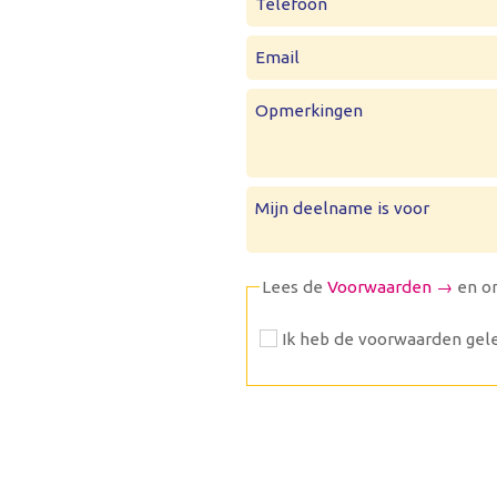
Telefoon
Email
Opmerkingen
Mijn deelname is voor
Lees de
Voorwaarden →
en o
Ik heb de voorwaarden gele