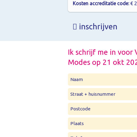
Kosten accreditatie code:
€ 2
inschrijven
Ik schrijf me in voor
Modes op 21 okt 20
Naam
Straat + huisnummer
Postcode
Plaats