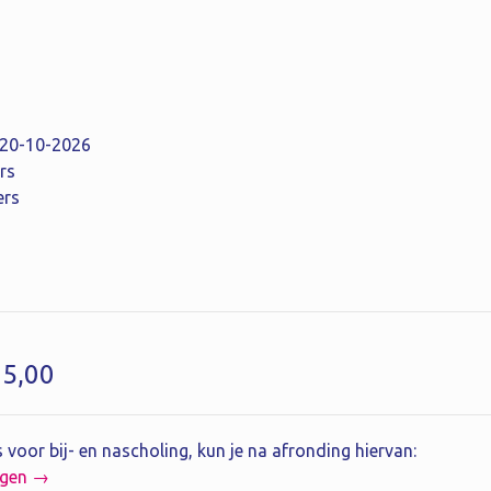
: 20-10-2026
rs
ers
35,00
 voor bij- en nascholing, kun je na afronding hiervan:
agen →