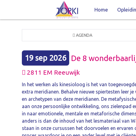
Home
Opleidi
AGENDA
19 sep 2026
De 8 wonderbaarli
2811 EM Reeuwijk
In het werken als kinesioloog is het van toegevoegd
extra meridianen. Behalve nieuwe spiertesten leer 
en archetypen van deze meridianen. De metafysische
aan onze persoonlijke ontwikkeling, ons zielenpad e
in naar emotionele, mentale en metaforische dimens
anders is dan de inhoud van het lesmateriaal van W
staan in onze cursussen het doorvoelen en ervaren c
proces waardoor je op een ander level met je cliënt