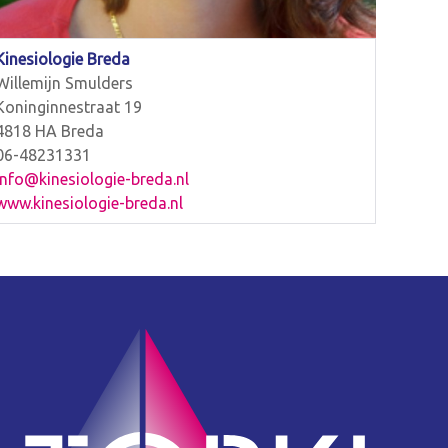
Kinesiologie Breda
Willemijn Smulders
Koninginnestraat 19
4818 HA Breda
06-48231331
info@kinesiologie-breda.nl
www.kinesiologie-breda.nl