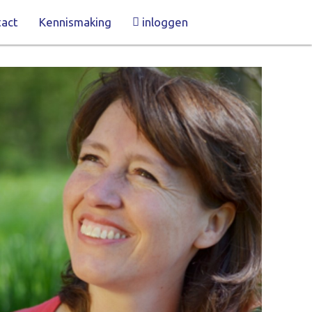
act
Kennismaking
inloggen