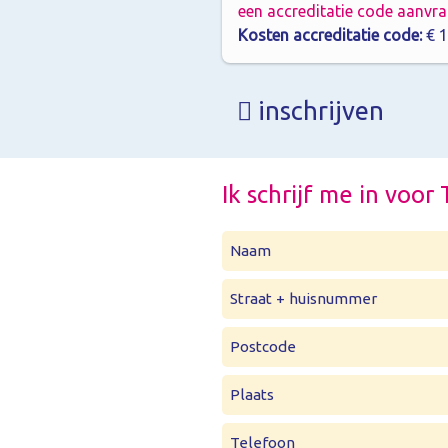
een accreditatie code aanvr
Kosten accreditatie code:
€ 1
inschrijven
Ik schrijf me in vo
Naam
Straat + huisnummer
Postcode
Plaats
Telefoon