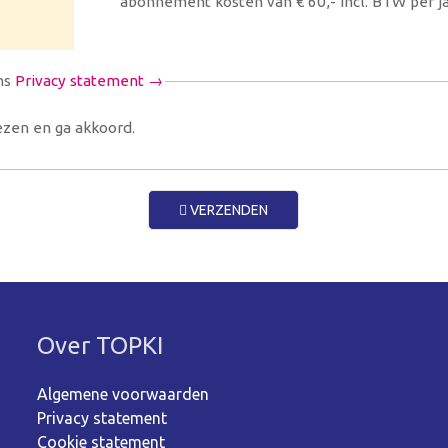
abonnement kosten van € 60,- incl. BTW per ja
ns
Privacy statement →
zen en ga akkoord.
VERZENDEN
Over TOPKI
Algemene voorwaarden
Privacy statement
Cookie statement