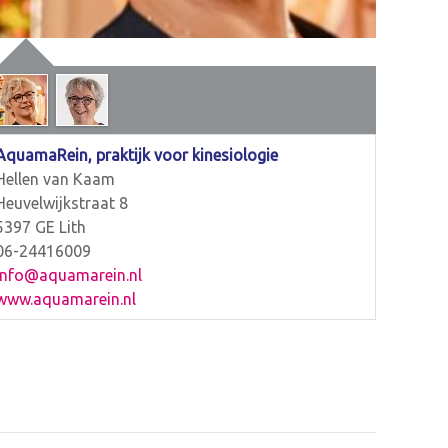
AquamaRein, praktijk voor kinesiologie
Hellen van Kaam
Heuvelwijkstraat 8
5397 GE Lith
06-24416009
info@aquamarein.nl
www.aquamarein.nl