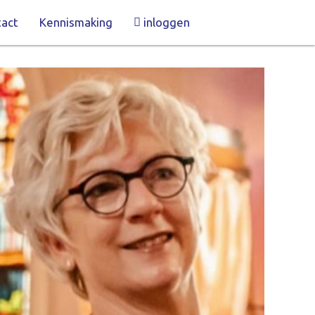
act
Kennismaking
inloggen