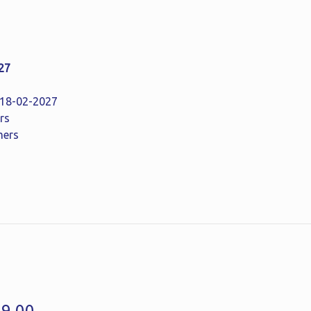
27
: 18-02-2027
rs
mers
49,00