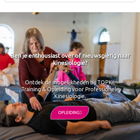
Ben je enthousiast over of nieuwsgierig naar
kinesiologie?
Ontdek de mogelijkheden bij TOPKI:
Training & Opleiding voor Professionele
Kinesiologie.
OPLEIDING