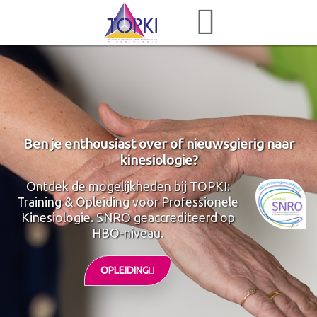
Ben je enthousiast over of nieuwsgierig naar
kinesiologie?
Ontdek de mogelijkheden bij TOPKI:
Training & Opleiding voor Professionele
Kinesiologie. SNRO geaccrediteerd op
HBO-niveau.
OPLEIDING