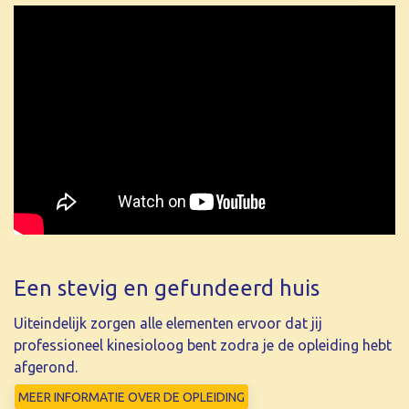
Bij TOPKI zien we de opleiding als het bouwen van een
huis, waarbij het niet alleen belangrijk is om goede
bouwstenen te gebruiken, maar het cement en de juiste
volgorde even belangrijk zijn voor een stevig en
gefundeerd huis.
Een stevig en gefundeerd huis
Uiteindelijk zorgen alle elementen ervoor dat jij
professioneel kinesioloog bent zodra je de opleiding hebt
afgerond.
MEER INFORMATIE OVER DE OPLEIDING